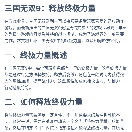
三国无双9：释放终极力量
在游戏业界，三国无双系列一直以来都是备受玩家喜爱的经典动作
游戏，而最新推出的三国无双9更是凭借其宏大的游戏世界观、丰富
的剧情与游戏内容以及独特的战斗机制，成为了游戏界的一款重要
力作。本文将介绍三国无双9中的终极力量，以及如何释放它们。
一、终极力量概述
在三国无双9中，每个可玩角色都有自己的终极力量，这些终极力量
都是通过特定方法释放的，释放后能够让角色在一段时间内获得强
大的属性加成，提高战斗力。这些属性加成包括攻击力、防御力、
行动速度等等。
二、如何释放终极力量
释放终极力量需要满足一定条件，不同角色要求的条件也可能不
同。通常来说，需要在战斗中填满一个名为「终极力量槽」的能量
条，然后在特定的时间内按下指定按钮才能释放终极力量。在填充