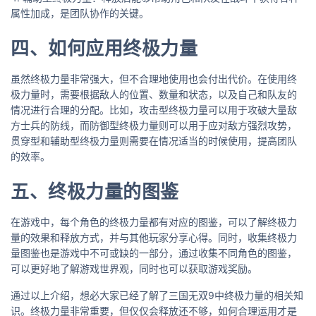
属性加成，是团队协作的关键。
四、如何应用终极力量
虽然终极力量非常强大，但不合理地使用也会付出代价。在使用终
极力量时，需要根据敌人的位置、数量和状态，以及自己和队友的
情况进行合理的分配。比如，攻击型终极力量可以用于攻破大量敌
方士兵的防线，而防御型终极力量则可以用于应对敌方强烈攻势，
贯穿型和辅助型终极力量则需要在情况适当的时候使用，提高团队
的效率。
五、终极力量的图鉴
在游戏中，每个角色的终极力量都有对应的图鉴，可以了解终极力
量的效果和释放方式，并与其他玩家分享心得。同时，收集终极力
量图鉴也是游戏中不可或缺的一部分，通过收集不同角色的图鉴，
可以更好地了解游戏世界观，同时也可以获取游戏奖励。
通过以上介绍，想必大家已经了解了三国无双9中终极力量的相关知
识。终极力量非常重要，但仅仅会释放还不够，如何合理运用才是