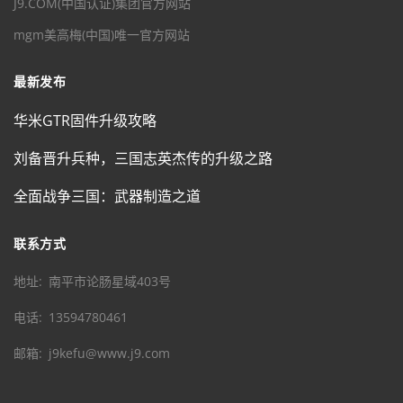
J9.COM(中国认证)集团官方网站
mgm美高梅(中国)唯一官方网站
最新发布
华米GTR固件升级攻略
刘备晋升兵种，三国志英杰传的升级之路
全面战争三国：武器制造之道
联系方式
地址
南平市论肠星域403号
电话
13594780461
邮箱
j9kefu@www.j9.com