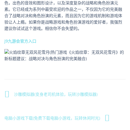
色，出色的音效和图形设计，以及深度复杂的战略和角色扮演元
素。它已经成为系列中最受欢迎的作品之一，不仅因为它的完美融
合了战略对决和角色扮演的元素，而且因为它的游戏机制和游戏体
验让人上瘾。如果你是战略游戏和角色扮演游戏的爱好者，我强烈
建议你试试这个游戏。相信你不会失望的。
j9九游会官方入口
沙雕模拟器(变身老司机体验，玩转沙雕模拟器)
电脑小游戏下载(免费下载电脑小游戏，玩转休闲时光)