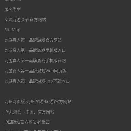
服务类型
交流九游会·j9官方网站
SiteMap
九游真人第一品牌游戏官方网站
九游真人第一品牌游戏手机版入口
九游真人第一品牌游戏手机版官网
九游真人第一品牌游戏Web网页版
九游真人第一品牌游戏app下载地址
九州网页版-九州(酷游·ku游)官方网站
J9·九游会「中国」官方网站
J9国际站官方网站-J9集团