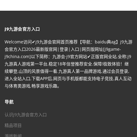
J9九游会官方入口
Welcome访问✔j9九游会官网首页推荐【导航：baidu典ag】j9九游
会官方入口2026最新版官网|登录|入口|网页版网址[j9game-
j9china.com]以下简称：九游会·j9官方网站✔正版官网全站,全称:j9
九游真人游戏第一平台,稳定18年信誉推荐安全.保障!极致体验！继
续攀登,山顶的风景值得一看.九游真人第一品牌游戏,通过会员登录,
进入全站入口,下载APP后,网页与手机版都能支持电子竞技,真人互动
与体育类游戏,畅享游戏乐趣。
导航
认识j9九游会官方入口
精品项目
游戏新闻