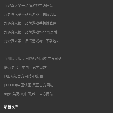
九游真人第一品牌游戏官方网站
九游真人第一品牌游戏手机版入口
九游真人第一品牌游戏手机版官网
九游真人第一品牌游戏Web网页版
九游真人第一品牌游戏app下载地址
九州网页版-九州(酷游·ku游)官方网站
J9·九游会「中国」官方网站
J9国际站官方网站-J9集团
J9.COM(中国认证)集团官方网站
mgm美高梅(中国)唯一官方网站
最新发布