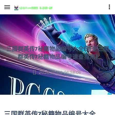
三国群英传7秘籍物品编号大全(最全三国
群英传7秘籍物品编号速查指南)
2026-01-09 06:58:06
三国群英传7秘籍物品编号大全