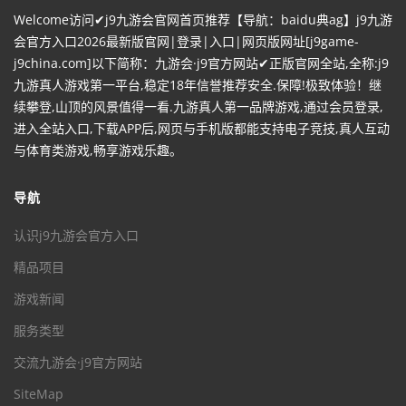
Welcome访问✔j9九游会官网首页推荐【导航：baidu典ag】j9九游
会官方入口2026最新版官网|登录|入口|网页版网址[j9game-
j9china.com]以下简称：九游会·j9官方网站✔正版官网全站,全称:j9
九游真人游戏第一平台,稳定18年信誉推荐安全.保障!极致体验！继
续攀登,山顶的风景值得一看.九游真人第一品牌游戏,通过会员登录,
进入全站入口,下载APP后,网页与手机版都能支持电子竞技,真人互动
与体育类游戏,畅享游戏乐趣。
导航
认识j9九游会官方入口
精品项目
游戏新闻
服务类型
交流九游会·j9官方网站
SiteMap