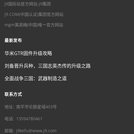
J9国际站官方网站-J9集团
J9.COM(中国认证)集团官方网站
mgm美高梅(中国)唯一官方网站
最新发布
华米GTR固件升级攻略
刘备晋升兵种，三国志英杰传的升级之路
全面战争三国：武器制造之道
联系方式
地址
南平市论肠星域403号
电话
13594780461
邮箱
j9kefu@www.j9.com