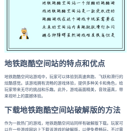
地铁跑酷空间站的特点和优点
地铁跑酷空间站游戏中，玩家可以体验到高速奔跑、飞跃和滑行的
炫酷感觉。该游戏拥有流畅的游戏体验，提供多种关卡和角色，给
玩家带来无尽的挑战和乐趣。此外，游戏画面精美，音效逼真，带
来视听上的震撼体验。
下载地铁跑酷空间站破解版的方法
作为一款热门的游戏，地铁跑酷空间站同样有破解版下载。玩家可
以在一些游戏网站上下载该游戏的破解版，以便免费畅玩。不过需