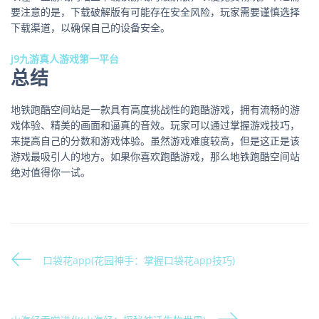
要注意的是，下载破解版有可能存在安全风险，玩家需要谨慎选择
下载渠道，以确保自己的设备安全。
j9九游真人游戏第一平台
总结
地铁跑酷空间站是一款具有高度挑战性的跑酷游戏，拥有流畅的游
戏体验、精美的画面和逼真的音效。玩家可以通过掌握游戏技巧，
来提高自己的分数和游戏体验。虽然游戏难度较高，但是这正是该
游戏最吸引人的地方。如果你喜欢跑酷游戏，那么地铁跑酷空间站
绝对值得你一试。
口袋花app(花园神手：掌握口袋花app技巧)