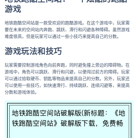
游戏
地铁跑酷空间站是一款受欢迎的跑酷游戏。在这个游戏中，玩家需
要在未来的空间站内奔跑、跳跃、滑行和闪避各种障碍。虽然游戏
难度很高，但是玩家可以通过一些小技巧来提高自己的分数。
游戏玩法和技巧
玩家需要控制游戏角色向前奔跑，同时避免撞上旁边的障碍物。在
游戏中，角色可以跳跃、滑行和闪避，以便闯过前方的障碍。玩家
可以通过拾取硬币、钥匙等物品来提高自己的分数。另外，玩家还
可以使用一些技巧，如快速滑行、持续跳跃、连续闪避等，来提高
分数和游戏体验。