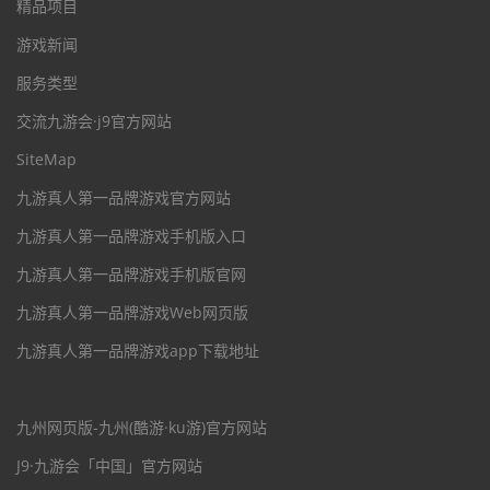
精品项目
游戏新闻
服务类型
交流九游会·j9官方网站
SiteMap
九游真人第一品牌游戏官方网站
九游真人第一品牌游戏手机版入口
九游真人第一品牌游戏手机版官网
九游真人第一品牌游戏Web网页版
九游真人第一品牌游戏app下载地址
九州网页版-九州(酷游·ku游)官方网站
J9·九游会「中国」官方网站